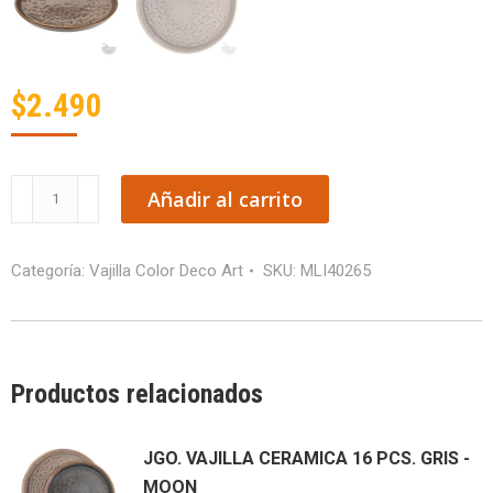
$
2.490
PLATO
Añadir al carrito
BAJO
CERAMICA
Categoría:
Vajilla Color Deco Art
SKU:
MLI40265
GRIS
-
MOON
10.5"
Productos relacionados
(27CM)
cantidad
JGO. VAJILLA CERAMICA 16 PCS. GRIS -
MOON