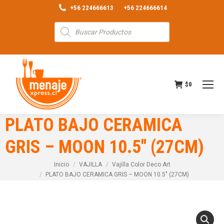
+56 224666613
+56 224666614
Búsqueda
de
productos
$
0
PLATO BAJO CERAMICA
GRIS – MOON 10.5″ (27CM)
Estás aquí:
Inicio
VAJILLA
Vajilla Color Deco Art
PLATO BAJO CERAMICA GRIS – MOON 10.5″ (27CM)